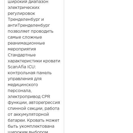
широкий диапазон
электрических
регулировок
Тренделенбург и
антиТренделенбург
позволяет проводить
самые сложные
реанимационные
мероприятия
Стандартные
характеристики кровати
ScanAfia ICU:
контрольная панель
управления для
медицинского
персонала,
электропривод CPR
функции, авторегрессия
спинной секции, работа
от аккумуляторной
батареи. Кровать может
быть укомплектована
широким выбором